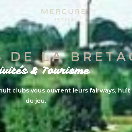
S DE LA BRET
ivités &
Tourisme
huit clubs vous ouvrent leurs fairways, hui
du jeu.