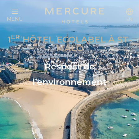
MENU
EN
ER
1
HÔTEL ECOLABEL À ST-
MALO
Respect de
l’environnement