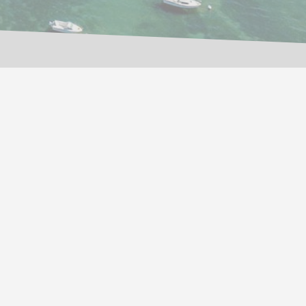
EU Ecolabel
FR/051/169