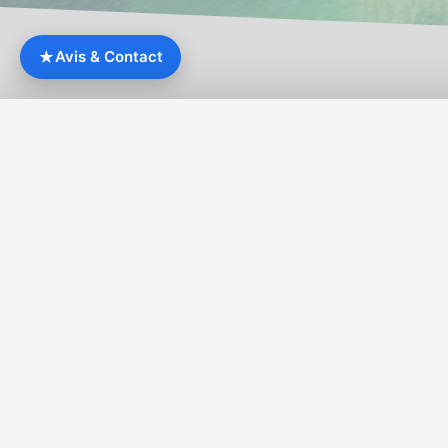
★
Avis & Contact
Google
Booking.com
TripAdvisor
4.3
8.2
4.3
/5
/10
/5
878 avis
813 avis
1 207 avis
Mercure Balmoral
24, Rue Theodore Monod
35400 Saint-Malo, France
+33 2 99 56 16 73
ha1b8@accor.com