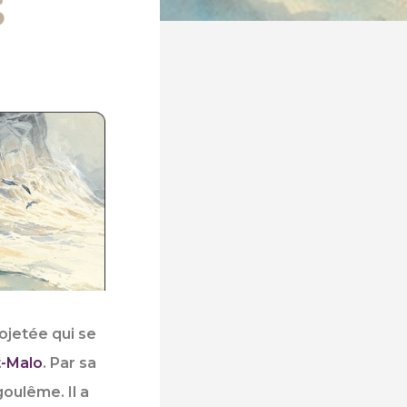
S
ojetée qui se
t-Malo
. Par sa
goulême. Il a