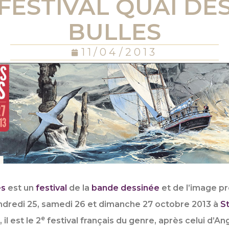
FESTIVAL QUAI DE
BULLES
11/04/2013
es
est un
festival
de la
bande dessinée
et de l’image pr
ndredi 25, samedi 26 et dimanche 27 octobre 2013
à
S
e
il est le 2
festival français du genre, après celui d’An