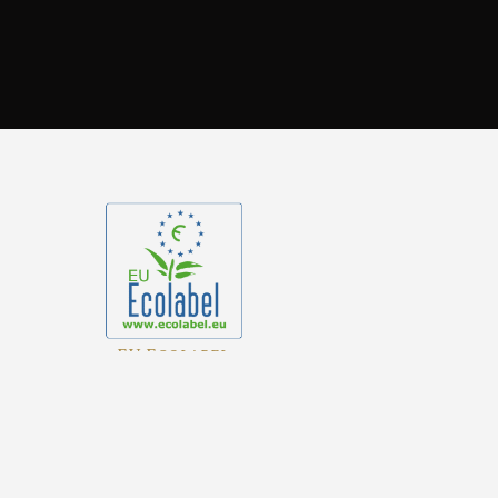
EU Ecolabel
FR/051/169