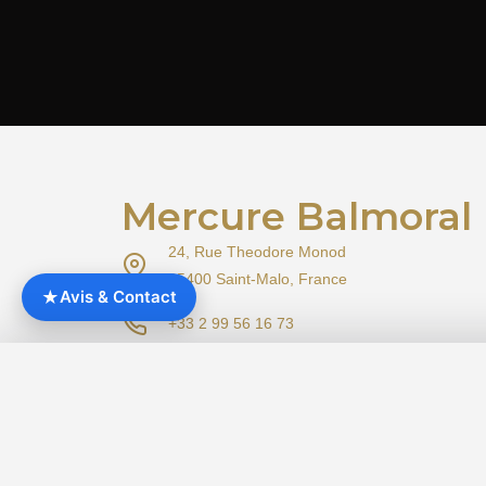
Mercure Balmoral
24, Rue Theodore Monod
35400 Saint-Malo, France
★
Avis & Contact
+33 2 99 56 16 73
ha1b8@accor.com
Google
Booking.com
TripAdvisor
4.3
8.2
4.3
/5
/10
/5
878 avis
813 avis
1 207 avis