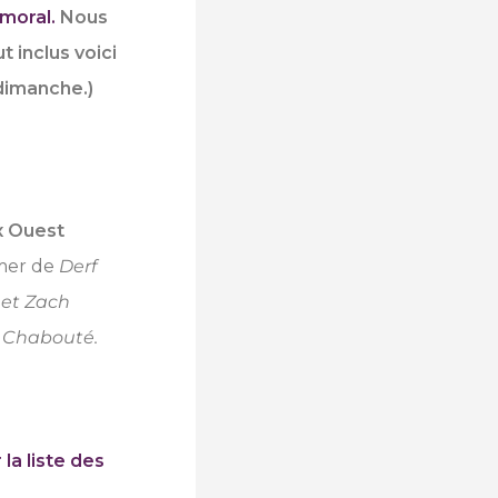
moral.
Nous
t inclus voici
 dimanche.)
ix Ouest
mer de
Derf
l et Zach
e
Chabouté.
r la liste des