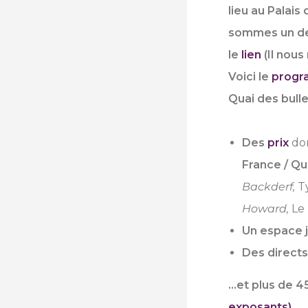
lieu au Palais
sommes un de
le
lien
(Il nous
Voici le
prog
Quai des bulle
Des
prix
don
France / Qu
Backderf,
T
Howard,
Le
Un espace 
Des directs
…et plus de
4
exposants)