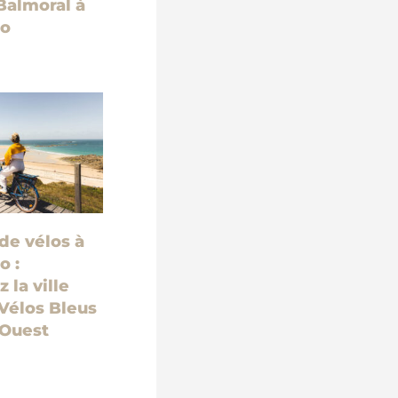
Balmoral à
lo
de vélos à
o :
 la ville
Vélos Bleus
’Ouest