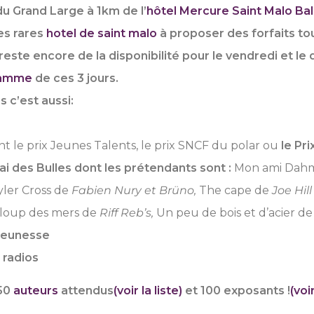
 du Grand Large à 1km de l’
hôtel
Mercure Saint Malo Bal
s rares
hotel de saint malo
à proposer des forfaits tou
 reste encore de la disponibilité pour le vendredi et le
ramme
de ces 3 jours.
s c’est aussi:
t le prix Jeunes Talents, le prix SNCF du polar ou
le Pr
ai des Bulles dont les prétendants sont :
Mon ami Dah
yler Cross de
Fabien Nury et Brüno,
The cape de
Joe Hil
 loup des mers de
Riff Reb’s,
Un peu de bois et d’acier d
jeunesse
 radios
50
auteurs
attendus
(voir la liste)
et
100 exposants
!
(voi