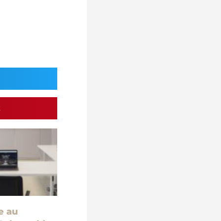
t
e au