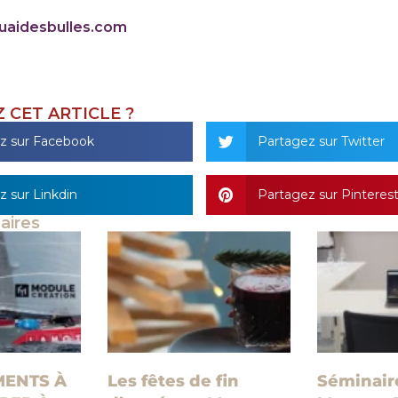
uaidesbulles.com
 CET ARTICLE ?
z sur Facebook
Partagez sur Twitter
z sur Linkdin
Partagez sur Pinteres
laires
MENTS À
Les fêtes de fin
Séminair