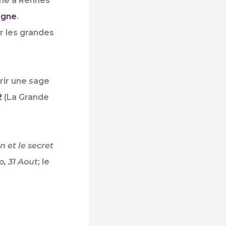
t né à Rennes
agne
.
ur les grandes
rir une sage
2
(
La Grande
 et le secret
o, 31 Aout
; le