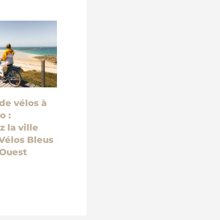
de vélos à
o :
 la ville
Vélos Bleus
’Ouest