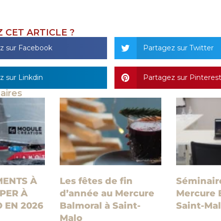
 CET ARTICLE ?
z sur Facebook
Partagez sur Twitter
z sur Linkdin
Partagez sur Pinteres
laires
MENTS À
Les fêtes de fin
Séminair
PER À
d’année au Mercure
Mercure 
 EN 2026
Balmoral à Saint-
Saint-Ma
Malo