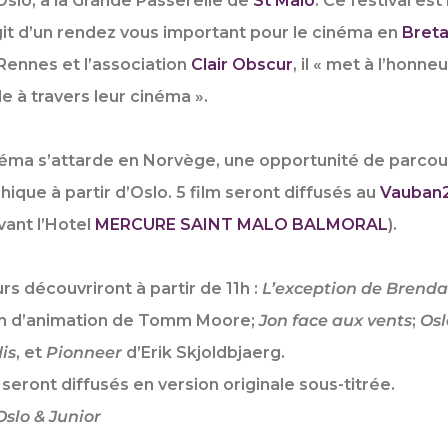
Oslo
, à la Grande Passerelle de
St Malo
. Ce festival es
agit d’un rendez vous important pour le cinéma en
Bret
Rennes et l’association
Clair Obscur
, il « met à l’honne
e à travers leur cinéma ».
inéma s’attarde en Norvège, une opportunité de parcou
que à partir d’Oslo. 5 film seront diffusés au
Vauban
vant l’Hotel
MERCURE SAINT MALO BALMORAL
).
s découvriront à partir de 11h :
L’exception de Brendan
film d’animation de Tomm Moore;
Jon face aux vents
;
Osl
is
, et
Pionneer
d’Erik Skjoldbjaerg.
 seront diffusés en version originale sous-titrée.
slo & Junior