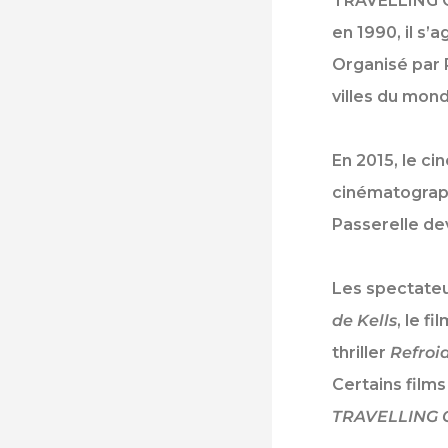
TRAVELLING 
en 1990, il s’
Organisé par 
villes du mond
En 2015, le c
cinématographi
Passerelle de
Les spectateur
de Kells
, le 
thriller
Refroid
Certains films
TRAVELLING O