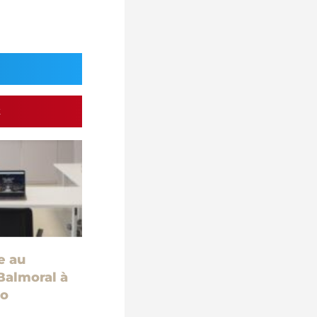
t
e au
Balmoral à
lo