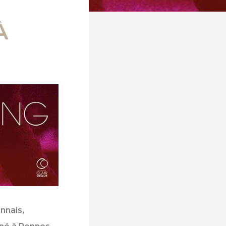
À
nnais,